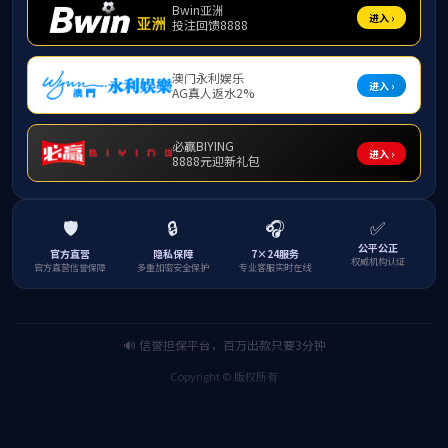
best365英国在线体育党委书记、董事长苏红
军一行
慰问困难群众