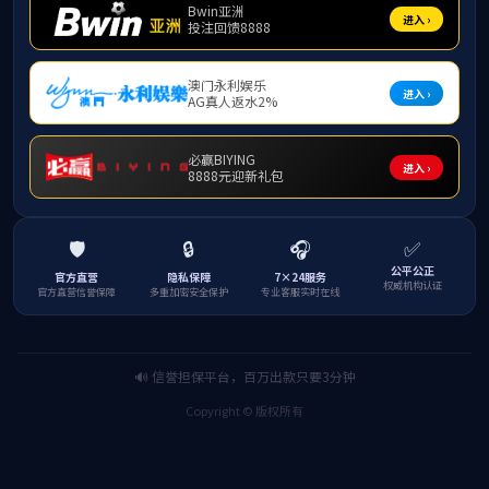
党建工作
企业文化
联系我们
集采平台
公司简介
董事长致辞
领导简介
组织架构
企业资质
公司荣誉
精品工程
公司新闻
媒体报道
文明创建
菏建电子报
365英国上市公司在线
菏建之歌