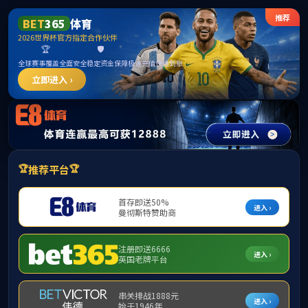
中国·best365英国在线体育(股份)有限公司-
Official Platform
集采平台
|
官方微信
|
首页
走进菏建
公司简介
董事长致辞
领导简介
组织架构
企业资质
公司荣誉
精品工程
资讯
公司新闻